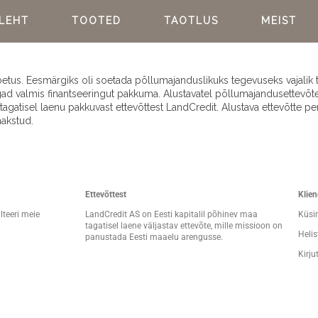
ILEHT
TOOTED
TAOTLUS
MEIST
toetus. Eesmärgiks oli soetada põllumajanduslikuks tegevuseks vajalik 
d valmis finantseeringut pakkuma. Alustavatel põllumajandusettevõtet
agatisel laenu pakkuvast ettevõttest LandCredit. Alustava ettevõtte pe
makstud.
Ettevõttest
Klie
lteeri meie
LandCredit AS on Eesti kapitalil põhinev maa
Küsim
tagatisel laene väljastav ettevõte, mille missioon on
Helis
panustada Eesti maaelu arengusse.
Kirju