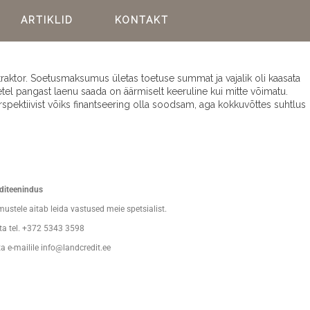
ARTIKLID
KONTAKT
traktor. Soetusmaksumus ületas toetuse summat ja vajalik oli kaasata
el pangast laenu saada on äärmiselt keeruline kui mitte võimatu.
rspektiivist võiks finantseering olla soodsam, aga kokkuvõttes suhtlus
nditeenindus
ustele aitab leida vastused meie spetsialist.
ta tel. +372 5343 3598
ta e-mailile info@landcredit.ee