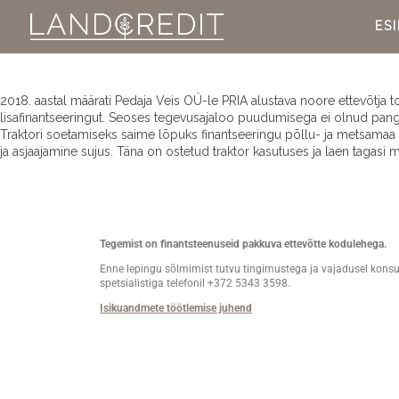
ES
2018. aastal määrati Pedaja Veis OÜ-le PRIA alustava noore ettevõtja 
lisafinantseeringut. Seoses tegevusajaloo puudumisega ei olnud panga
Traktori soetamiseks saime lõpuks finantseeringu põllu- ja metsamaa t
ja asjaajamine sujus. Täna on ostetud traktor kasutuses ja laen tagasi 
Tegemist on finantsteenuseid pakkuva ettevõtte kodulehega.
Enne lepingu sõlmimist tutvu tingimustega ja vajadusel konsu
spetsialistiga telefonil +372 5343 3598.
Isikuandmete töötlemise juhend