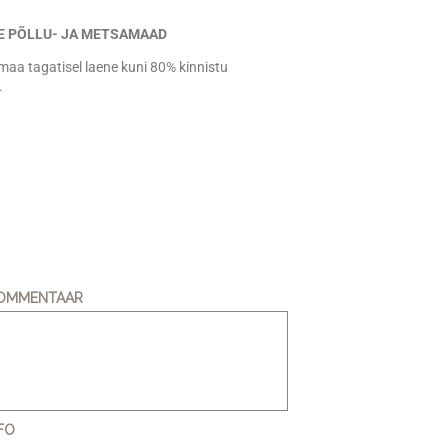
 PÕLLU- JA METSAMAAD
maa tagatisel laene kuni 80% kinnistu
.
KOMMENTAAR
NFO