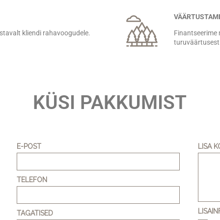
VÄÄRTUSTAME
tavalt kliendi rahavoogudele.
Finantseerime 
turuväärtusest
KÜSI PAKKUMIST
E-POST
LISA 
TELEFON
LISAI
TAGATISED