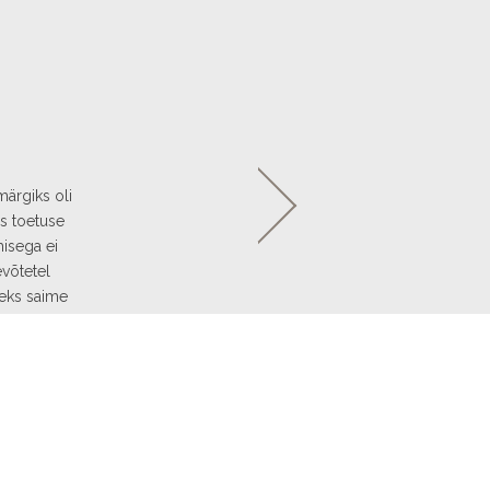
märgiks oli
s toetuse
misega ei
võtetel
seks saime
LandCredit.
tes suhtlus
tud.