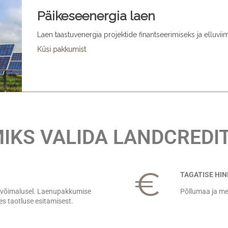
Päikeseenergia laen
Laen taastuvenergia projektide finantseerimiseks ja elluvii
Küsi pakkumist
IKS VALIDA LANDCREDI
TAGATISE HI
 võimalusel. Laenupakkumise
Põllumaa ja me
es taotluse esitamisest.