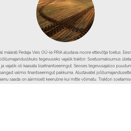
al määrati Pedaja Veis OÜ-le PRIA alustava noore ettevõtja toetus. Ees
põllumajanduslikuks tegevuseks vajalik traktor. Soetusmaksumus ületa
a vajalik oli kaasata lisafinantseeringut. Seoses tegevusajaloo puudu
pangad valmis finantseeringut pakkuma. Alustavatel põllumajandusette
aenu saada on äärmiselt keeruline kui mitte võimatu. Traktori soetami
antseeringu põllu- ja metsamaa tagatisel laenu pakkuvast ettevõttest 
ttevõtte perspektiivist võiks finantseering olla soodsam, aga kokkuvõt
asjaajamine sujus. Täna on ostetud traktor kasutuses ja laen tagasi maks
Andres ja Hedy Suurmets
Pedaja Veis OÜ