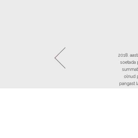
2018. aast
soetada 
summat j
olnud 
pangast l
lõpuks fin
Alustava e
ja 