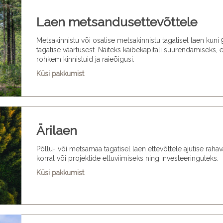
Laen metsandusettevõttele
Metsakinnistu või osalise metsakinnistu tagatisel laen kuni
tagatise väärtusest. Näiteks käibekapitali suurendamiseks, e
rohkem kinnistuid ja raieõigusi.
Küsi pakkumist
Ärilaen
Põllu- või metsamaa tagatisel laen ettevõttele ajutise raha
korral või projektide elluviimiseks ning investeeringuteks.
Küsi pakkumist