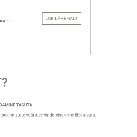
LOE LÄHEMALT
miseks.
T?
NDAMINE TASUTA
tsakinnistute väärtuse hindamise viime läbi tasuta.