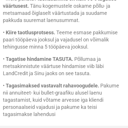
väärtusest.
Tänu kogemustele oskame põllu- ja
metsamaad õiglaselt väärtustada ja suudame
pakkuda suuremat laenusummat.
•
Kiire taotlusprotsess.
Teeme esmase pakkumise
paari tööpäeva jooksul ja vajadusel on võimalik
tehingusse minna 5 tööpäeva jooksul.
•
Tagatise hindamine TASUTA.
Põllumaa ja
metsakinnistute väärtuse hindamise viib läbi
LandCredit ja Sinu jaoks on see tasuta.
•
Tagasimaksed vastavalt rahavoogudele.
Pakume
nii annuiteet- kui bullet-graafiku alusel laenu
tagastamist, kuid võtame arvesse iga kliendi
personaalseid vajadusi ja pakume ka teisi
tagasimakse lahendusi