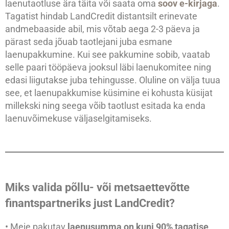
laenutaotluse ära täita või saata oma
soov e-kirjaga
.
Tagatist hindab LandCredit distantsilt erinevate
andmebaaside abil, mis võtab aega 2-3 päeva ja
pärast seda jõuab taotlejani juba esmane
laenupakkumine. Kui see pakkumine sobib, vaatab
selle paari tööpäeva jooksul läbi laenukomitee ning
edasi liigutakse juba tehingusse. Oluline on välja tuua
see, et laenupakkumise küsimine ei kohusta küsijat
millekski ning seega võib taotlust esitada ka enda
laenuvõimekuse väljaselgitamiseks.
Miks valida põllu- või metsaettevõtte
finantspartneriks just LandCredit?
• Meie pakutav
laenusumma on kuni 90% tagatise