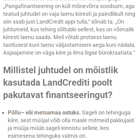
„Pangafinantseering on küll mõnevõrra soodsam, aga
teatud juhtudel on vaja laenu kiiresti ja paindlikult ning
siin saab just LandCredit appi tulla,“ sõnab ta. „On
juhtumeid, kus tehing sõltubki sellest, kas on võimalik
kiiresti laenu saada. Meil võtab protsess laenu
taotlusest kuni laenu väljastamiseni aega kuni nädala.
Asjaajamine on väga kiire ja ilma liigse bürokraatiata.“
Millistel juhtudel on mõistlik
kasutada LandCrediti poolt
pakutavat finantseeringut?
Põllu
– või
metsamaa
ostuks.
Sageli on tehinguga
kiire, sest müüjal võib olla maale mitmeid pakkujaid
ja müüja müüb sageli kinnistu sellele, kes
esimesena tehinguks valmis on.