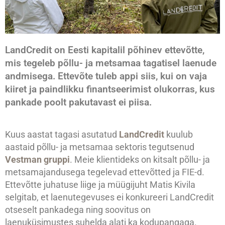
LandCredit on Eesti kapitalil põhinev ettevõtte,
mis tegeleb põllu- ja metsamaa tagatisel laenude
andmisega. Ettevõte tuleb appi siis, kui on vaja
kiiret ja paindlikku finantseerimist olukorras, kus
pankade poolt pakutavast ei piisa.
Kuus aastat tagasi asutatud
LandCredit
kuulub
aastaid põllu- ja metsamaa sektoris tegutsenud
Vestman gruppi
. Meie klientideks on kitsalt põllu- ja
metsamajandusega tegelevad ettevõtted ja FIE-d.
Ettevõtte juhatuse liige ja müügijuht Matis Kivila
selgitab, et laenutegevuses ei konkureeri LandCredit
otseselt pankadega ning soovitus on
laenuküsimustes suhelda alati ka kodupangaga.