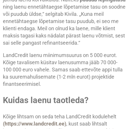
ning laenu ennetähtaegse lõpetamise tasu on soodne
või puudub üldse,“ selgitab Kivila. „Kuna meil
ennetähtaegse lõpetamise tasu puudub, ei seo me
klienti endaga. Meil on olnud ka laene, mille klient
maksis tagasi kaks nädalat pärast laenu võtmist, sest
sai selle pangast refinantseerida.“
LandCredit laenu miinimumsuurus on 5 000 eurot.
Kõige tavalisem küsitav laenusumma jääb 70 000-
100 000 euro vahele. Samas saab ettevõte appi tulla
ka suuremahulisemate (1-2 mln eurot) projektide
finantseerimisel.
Kuidas laenu taotleda?
Kõige lihtsam on seda teha LandCredit kodulehelt
(https://www.landcredit.ee)
, kust saab lihtsalt