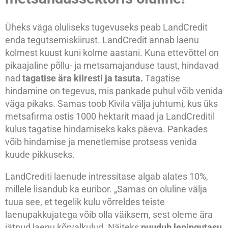
Üheks väga oluliseks tugevuseks peab LandCredit
enda tegutsemiskiirust. LandCredit annab laenu
kolmest kuust kuni kolme aastani. Kuna ettevõttel on
pikaajaline põllu- ja metsamajanduse taust, hindavad
nad
tagatise ära kiiresti ja tasuta.
Tagatise
hindamine on tegevus, mis pankade puhul võib venida
väga pikaks. Samas toob Kivila välja juhtumi, kus üks
metsafirma ostis 1000 hektarit maad ja LandCreditil
kulus tagatise hindamiseks kaks päeva. Pankades
võib hindamise ja menetlemise protsess venida
kuude pikkuseks.
LandCrediti laenude intressitase algab alates 10%,
millele lisandub ka euribor. „Samas on oluline välja
tuua see, et tegelik kulu võrreldes teiste
laenupakkujatega võib olla väiksem, sest oleme ära
jätnud laenu kõrvalkulud. Näiteks
puudub lepingutasu