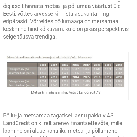
õiglaselt hinnata metsa- ja põllumaa väärtust üle
Eesti, võttes arvesse kinnistu asukohta ning
eripärasid. Võrreldes põllumaaga on metsamaa
keskmine hind kõikuvam, kuid on pikas perspektiivis
selge tõusva trendiga.
Metsa hinnadünaamika. Autor: LandCredit AS
Põllu- ja metsamaa tagatisel laenu pakkuv AS
LandCredit on kiirelt arenev finantsettevõte, mille
loomine sai aluse kohaliku metsa- ja põllumehe