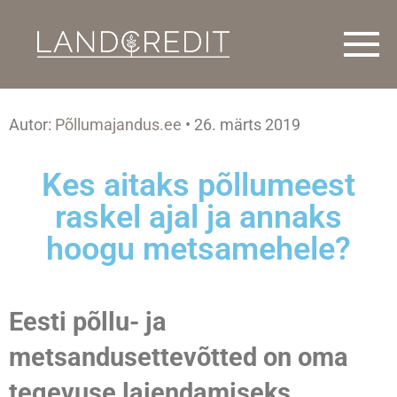
Autor:
Põllumajandus.ee
• 26. märts 2019
Kes aitaks põllumeest
raskel ajal ja annaks
hoogu metsamehele?
Eesti põllu- ja
metsandusettevõtted on oma
tegevuse laiendamiseks