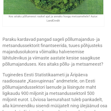
Kes aitaks põllumeest raskel ajal ja annaks hoogu metsamehele? Autor:
LandCredit
Paraku kardavad pangad sageli põllumajandus- ja
metsandussektorit finantseerida, tuues põhjusteks
majandusolukorra võimaliku halvenemise
lähitulevikus ja viimaste aastate kesise saagikuse
põllumajanduses. Kes aitaks põllu- ja metsameest?
Tuginedes Eesti Statistikaameti ja Äripäeva
raadiosaate „Kasvupinnas” andmetele, on Eesti
põllumajandussektori laenude ja liisingute maht
ligikaudu 900 miljonit ja metsandussektoril 500
miljonit eurot. Lõviosa laenurahast tuleb pankadelt,
alla kümnendiku sisendi müüjatelt ning ülejäänud osa