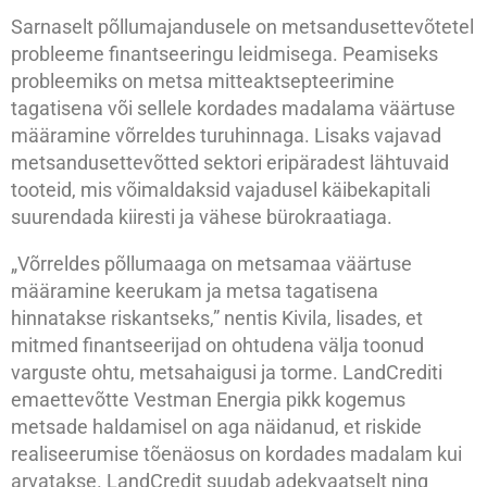
Sarnaselt põllumajandusele on metsandusettevõtetel
probleeme finantseeringu leidmisega. Peamiseks
probleemiks on metsa mitteaktsepteerimine
tagatisena või sellele kordades madalama väärtuse
määramine võrreldes turuhinnaga. Lisaks vajavad
metsandusettevõtted sektori eripäradest lähtuvaid
tooteid, mis võimaldaksid vajadusel käibekapitali
suurendada kiiresti ja vähese bürokraatiaga.
„Võrreldes põllumaaga on metsamaa väärtuse
määramine keerukam ja metsa tagatisena
hinnatakse riskantseks,” nentis Kivila, lisades, et
mitmed finantseerijad on ohtudena välja toonud
varguste ohtu, metsahaigusi ja torme. LandCrediti
emaettevõtte Vestman Energia pikk kogemus
metsade haldamisel on aga näidanud, et riskide
realiseerumise tõenäosus on kordades madalam kui
arvatakse. LandCredit suudab adekvaatselt ning