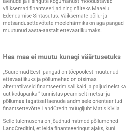
laenude ja liisingute kogumahust moodustavad
väiksemad finantseerijad ning näiteks Maaelu
Edendamise Sihtasutus. Väiksemate põllu- ja
metsandusettevõtete meelehärmiks on aga pangad
muutunud aasta-aastalt ettevaatlikumaks.
Hea maa ei muutu kunagi väärtusetuks
„Suuremad Eesti pangad on tõepoolest muutunud
ettevaatlikuks ja põllumehed on otsimas
alternatiivseid finantseerimisallikaid ja paljud neist ka
uut kodupanka,” tunnistas peamiselt metsa- ja
põllumaa tagatisel laenude andmisele orienteeritud
finantsettevõtte LandCredit müügijuht Matis Kivila.
Selle tulemusena on jõudnud mitmed põllumehed
LandCreditini, et leida finantseeringut ajaks, kuni