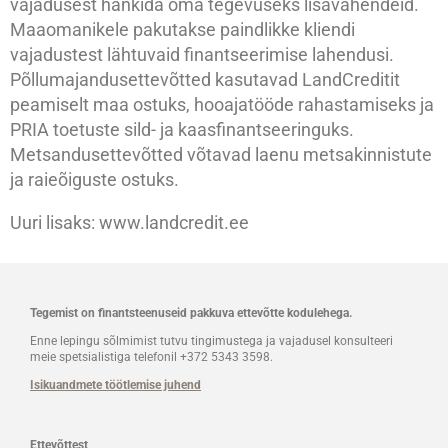
vajadusest hankida oma tegevuseks lisavahendeid.
Maaomanikele pakutakse paindlikke kliendi
vajadustest lähtuvaid finantseerimise lahendusi.
Põllumajandusettevõtted kasutavad LandCreditit
peamiselt maa ostuks, hooajatööde rahastamiseks ja
PRIA toetuste sild- ja kaasfinantseeringuks.
Metsandusettevõtted võtavad laenu metsakinnistute
ja raieõiguste ostuks.
Uuri lisaks: www.landcredit.ee
Tegemist on finantsteenuseid pakkuva ettevõtte kodulehega.
Enne lepingu sõlmimist tutvu tingimustega ja vajadusel konsulteeri
meie spetsialistiga telefonil +372 5343 3598.
Isikuandmete töötlemise juhend
Ettevõttest