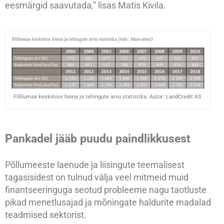
eesmärgid saavutada,” lisas Matis Kivila.
Põllumaa keskmise hinna ja tehingute arvu statistika. Autor: LandCredit AS
Pankadel jääb puudu paindlikkusest
Põllumeeste laenude ja liisingute teemalisest
tagasisidest on tulnud välja veel mitmeid muid
finantseeringuga seotud probleeme nagu taotluste
pikad menetlusajad ja mõningate haldurite madalad
teadmised sektorist.