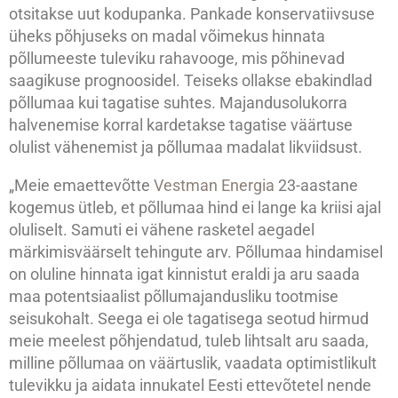
otsitakse uut kodupanka. Pankade konservatiivsuse
üheks põhjuseks on madal võimekus hinnata
põllumeeste tuleviku rahavooge, mis põhinevad
saagikuse prognoosidel. Teiseks ollakse ebakindlad
põllumaa kui tagatise suhtes. Majandusolukorra
halvenemise korral kardetakse tagatise väärtuse
olulist vähenemist ja põllumaa madalat likviidsust.
„Meie emaettevõtte
Vestman Energia
23-aastane
kogemus ütleb, et põllumaa hind ei lange ka kriisi ajal
oluliselt. Samuti ei vähene rasketel aegadel
märkimisväärselt tehingute arv. Põllumaa hindamisel
on oluline hinnata igat kinnistut eraldi ja aru saada
maa potentsiaalist põllumajandusliku tootmise
seisukohalt. Seega ei ole tagatisega seotud hirmud
meie meelest põhjendatud, tuleb lihtsalt aru saada,
milline põllumaa on väärtuslik, vaadata optimistlikult
tulevikku ja aidata innukatel Eesti ettevõtetel nende